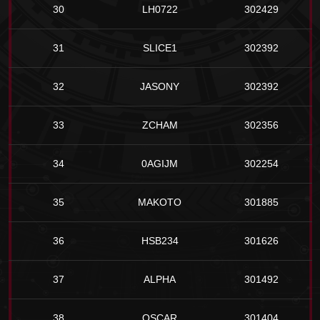
30
LH0722
302429
31
SLICE1
302392
32
JASONY
302392
33
ZCHAM
302356
34
0AGIJM
302254
35
MAKOTO
301885
36
HSB234
301626
37
ALPHA
301492
38
OSCAR
301404