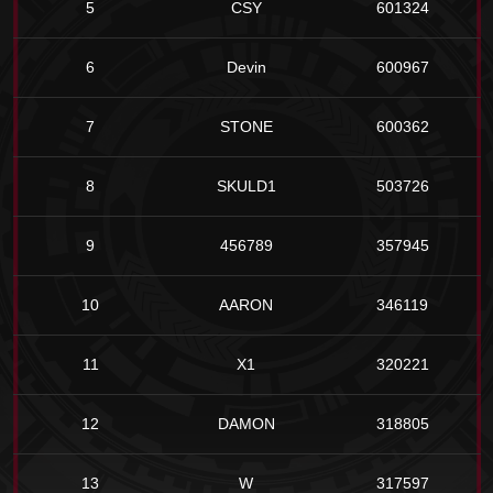
5
CSY
601324
6
Devin
600967
7
STONE
600362
8
SKULD1
503726
9
456789
357945
10
AARON
346119
11
X1
320221
12
DAMON
318805
13
W
317597