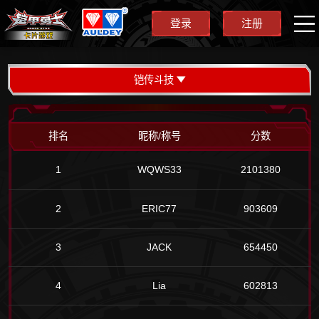
登录
注册
铠传斗技
排名
昵称/称号
分数
1
WQWS33
2101380
2
ERIC77
903609
3
JACK
654450
4
Lia
602813